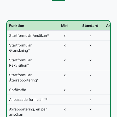
Funktion
Mini
Standard
Anpa
Startformulär Ansökan*
x
x
x
Startformulär
x
x
x
Granskning*
Startformulär
x
x
x
Rekvisition*
Startformulär
x
x
x
Återrapportering*
Språkstöd
x
x
x
Anpassade formulär **
x
x
Avrapportering, en per
x
x
x
ansökan