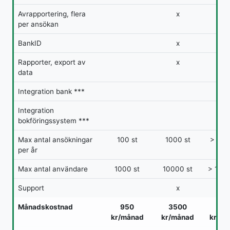
Avrapportering, flera
x
x
per ansökan
BankID
x
x
Rapporter, export av
x
x
data
Integration bank ***
x
Integration
x
bokföringssystem ***
Max antal ansökningar
100 st
1000 st
> 100
per år
Max antal användare
1000 st
10000 st
> 1000
Support
x
x
Månadskostnad
950
3500
55
kr/månad
kr/månad
kr/må