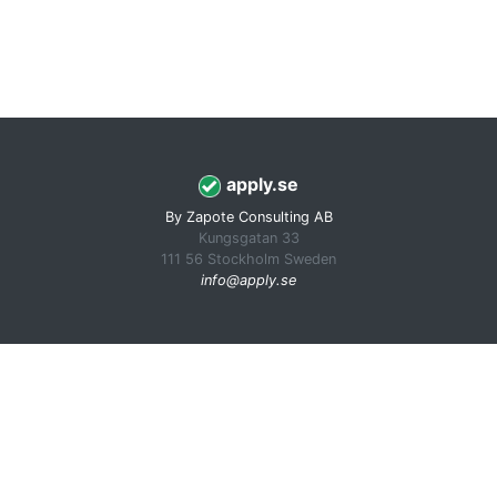
apply.se
By Zapote Consulting AB
Kungsgatan 33
111 56 Stockholm Sweden
info@apply.se