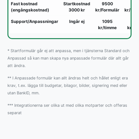
Fast kostnad
Startkostnad
9500
95
(engångskostnad)
3000 kr
kr/Formulär
kr/For
Support/Anpassningar
Ingår ej
1095
10
kr/timme
kr/ti
* Startformulär går ej att anpassa, men i tjänsterna Standard och
Anpassad så kan man skapa nya anpassade formulär där allt går
att ändra.
** I Anpassade formulär kan allt ändras helt och hållet enligt era
krav, t.ex. lägga till budgetar, bilagor, bilder, signering med eller
utan BankID, mm.
*** Integrationerna ser olika ut med olika motparter och offeras
separat